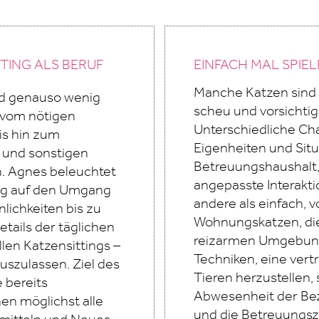
TING ALS BERUF
EINFACH MAL SPIEL
Manche Katzen sind 
Und genauso wenig
scheu und vorsichtig
d vom nötigen
Unterschiedliche Cha
is hin zum
Eigenheiten und Situ
 und sonstigen
Betreuungshaushalt, 
. Agnes beleuchtet
angepasste Interakti
ung auf den Umgang
andere als einfach, v
lichkeiten bis zu
Wohnungskatzen, die 
tails der täglichen
reizarmen Umgebung 
llen Katzensittings –
Techniken, eine vert
uszulassen. Ziel des
Tieren herzustellen, 
 bereits
Abwesenheit der Be
nen möglichst alle
und die Betreuungsz