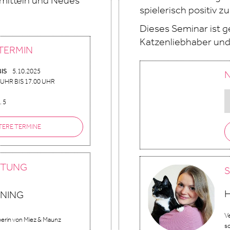
rmitteln und Neues
spielerisch positiv zu
Dieses Seminar ist ge
Katzenliebhaber und 
TERMIN
BIS
5.10.2025
UHR BIS 17.00 UHR
. 5
TERE TERMINE
ITUNG
NING
Ve
erin von Miez & Maunz
so