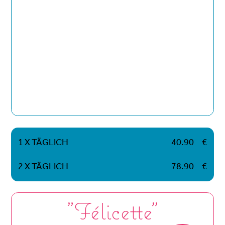
1 X TÄGLICH
40.90
€
2 X TÄGLICH
78.90
€
"Félicette"