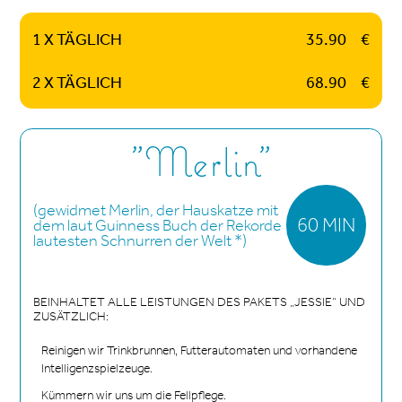
1 X TÄGLICH
35.90
€
2 X TÄGLICH
68.90
€
"Merlin"
(gewidmet Merlin, der Hauskatze mit
60 MIN
dem laut Guinness Buch der Rekorde
lautesten Schnurren der Welt *)
BEINHALTET ALLE LEISTUNGEN DES PAKETS „JESSIE“ UND
ZUSÄTZLICH:
Reinigen wir Trinkbrunnen, Futterautomaten und vorhandene
Intelligenzspielzeuge.
Kümmern wir uns um die Fellpflege.