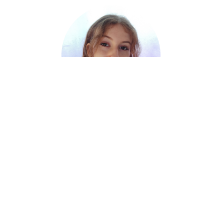
NOA
18 JAHRE
Sprachen:
deutsch, englisch